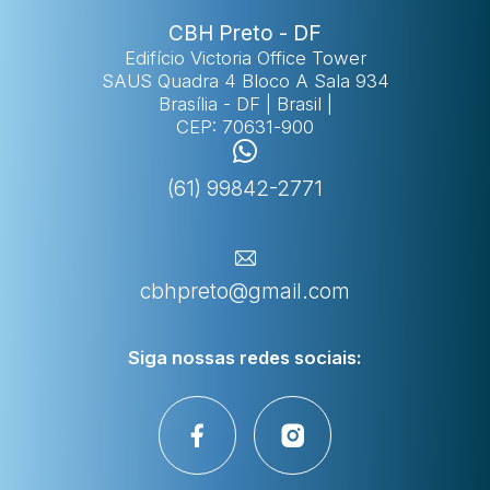
CBH Preto - DF
Edifício Victoria Office Tower
SAUS Quadra 4 Bloco A Sala 934
Brasília - DF | Brasil |
CEP: 70631-900
(61) 99842-2771
cbhpreto@gmail.com
Siga nossas
redes sociais: