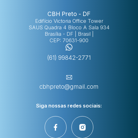
CBH Preto - DF
Edifício Victoria Office Tower
SAUS Quadra 4 Bloco A Sala 934
Brasília - DF | Brasil |
CEP: 70631-900
(61) 99842-2771
cbhpreto@gmail.com
Siga nossas
redes sociais: