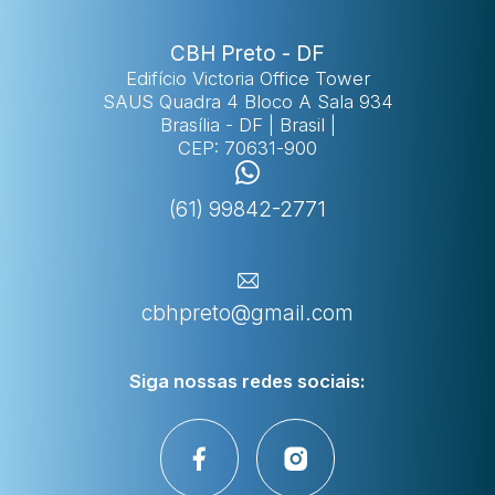
CBH Preto - DF
Edifício Victoria Office Tower
SAUS Quadra 4 Bloco A Sala 934
Brasília - DF | Brasil |
CEP: 70631-900
(61) 99842-2771
cbhpreto@gmail.com
Siga nossas
redes sociais: