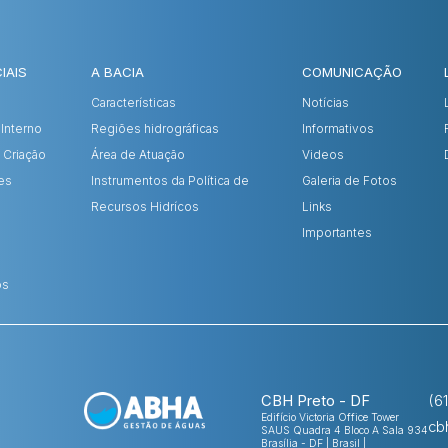
IAIS
A BACIA
COMUNICAÇÃO
Características
Notícias
Interno
Regiões hidrográficas
Informativos
 Criação
Área de Atuação
Videos
es
Instrumentos da Política de
Galeria de Fotos
Recursos Hidrícos
Links
Importantes
os
CBH Preto - DF
(6
Edifício Victoria Office Tower
cb
SAUS Quadra 4 Bloco A Sala 934
Brasília - DF | Brasil |