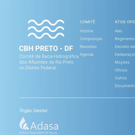
COMITÊ
ATOS OFIC
História
Atas
Composição
Regimento 
Reuniões
Decreto de
Agenda
Deliberaçõ
Comitê de Bacia Hidrográfica
dos Afluentes do Rio Preto
Moções
no Distrito Federal
Ofícios
Outros
Document
Órgão Gestor: