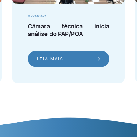
18/05/2026
Presidentes dos Comitês
distritais ministram [...]
LEIA MAIS