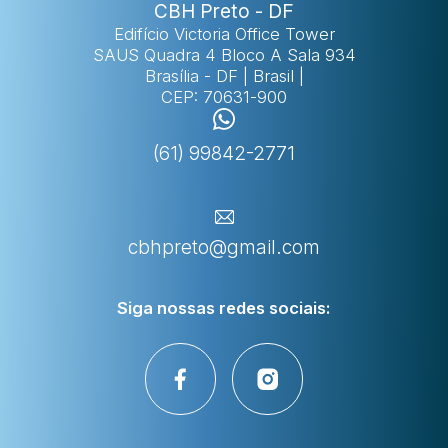
CBH Preto - DF
Edifício Victoria Office Tower
SAUS Quadra 4 Bloco A Sala 934
Brasília - DF | Brasil |
CEP: 70631-900
(61) 99842-2771
cbhpreto@gmail.com
Siga nossas
redes sociais: